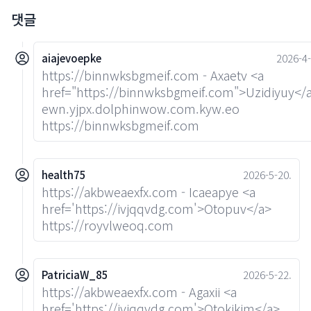
댓글
aiajevoepke
2026-4-
https://binnwksbgmeif.com - Axaetv <a
href="https://binnwksbgmeif.com">Uzidiyuy</
ewn.yjpx.dolphinwow.com.kyw.eo
https://binnwksbgmeif.com
health75
2026-5-20.
https://akbweaexfx.com - Icaeapye <a
href='https://ivjqqvdg.com'>Otopuv</a>
https://royvlweoq.com
PatriciaW_85
2026-5-22.
https://akbweaexfx.com - Agaxii <a
href='https://ivjqqvdg.com'>Otokikim</a>