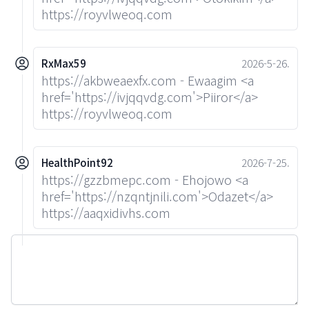
https://royvlweoq.com
RxMax59
2026-5-26.
https://akbweaexfx.com - Ewaagim <a
href='https://ivjqqvdg.com'>Piiror</a>
https://royvlweoq.com
HealthPoint92
2026-7-25.
https://gzzbmepc.com - Ehojowo <a
href='https://nzqntjnili.com'>Odazet</a>
https://aaqxidivhs.com