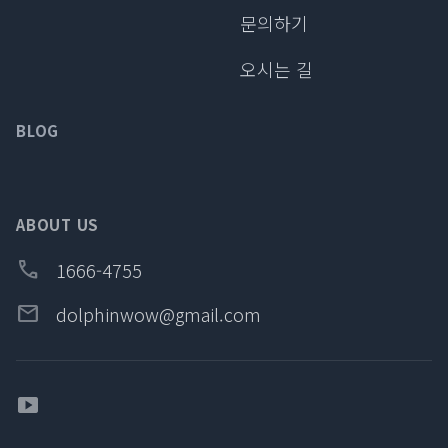
문의하기
오시는 길
BLOG
ABOUT US
call
1666-4755
email
dolphinwow@gmail.com
youtube